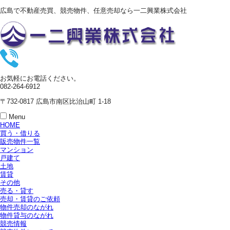
広島で不動産売買、競売物件、任意売却なら一二興業株式会社
お気軽にお電話ください。
082-264-6912
〒732-0817 広島市南区比治山町 1-18
Menu
HOME
買う・借りる
販売物件一覧
マンション
戸建て
土地
賃貸
その他
売る・貸す
売却・賃貸のご依頼
物件売却のながれ
物件貸与のながれ
競売情報