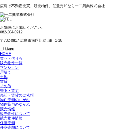
広島で不動産売買、競売物件、任意売却なら一二興業株式会社
お気軽にお電話ください。
082-264-6912
〒732-0817 広島市南区比治山町 1-18
Menu
HOME
買う・借りる
販売物件一覧
マンション
戸建て
土地
賃貸
その他
売る・貸す
売却・賃貸のご依頼
物件売却のながれ
物件貸与のながれ
競売情報
競売物件について
競売物件情報
任意売却
任意売却について