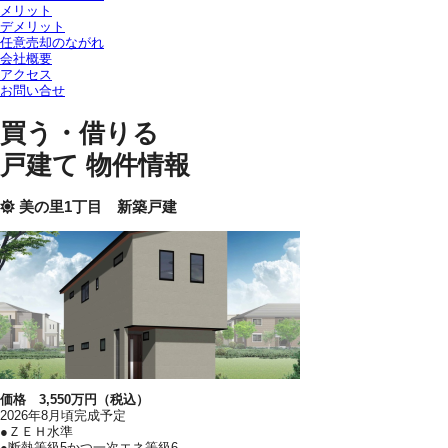
メリット
デメリット
任意売却のながれ
会社概要
アクセス
お問い合せ
買う・借りる
戸建て 物件情報
美の里1丁目 新築戸建
価格 3,550万円（税込）
2026年8月頃完成予定
●ＺＥＨ水準
●断熱等級5かつ一次エネ等級6