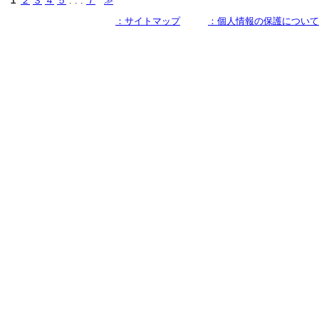
１
２
３
４
５
. . .
７
≫
：サイトマップ
：個人情報の保護について